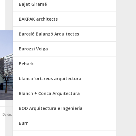
Bajet Giramé
BAKPAK architects
Barceló Balanzó Arquitectes
Barozzi Veiga
Behark
blancafort-reus arquitectura
Blanch + Conca Arquitectura
BOD Arquitectura e Ingeniería
Dción. Gral. de Seguridad Ciudadana en Barcelona
Burr