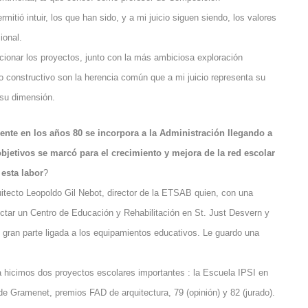
mitió intuir, los que han sido, y a mi juicio siguen siendo, los valores
ional.
ucionar los proyectos, junto con la más ambiciosa exploración
o constructivo son la herencia común que a mi juicio representa su
 su dimensión.
nte en los años 80 se incorpora a la Administración llegando a
objetivos se marcó para el crecimiento y mejora de la red escolar
 esta labor
?
quitecto Leopoldo Gil Nebot, director de la ETSAB quien, con una
yectar un Centro de Educación y Rehabilitación en St. Just Desvern y
n gran parte ligada a los equipamientos educativos. Le guardo una
a hicimos dos proyectos escolares importantes : la Escuela IPSI en
e Gramenet, premios FAD de arquitectura, 79 (opinión) y 82 (jurado).