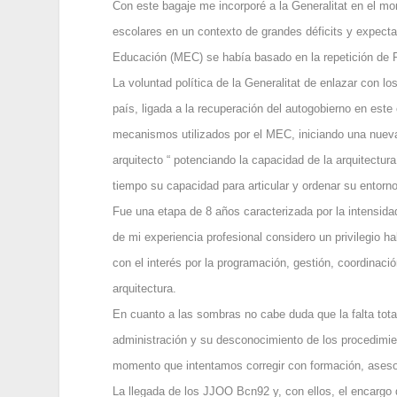
Con este bagaje me incorporé a la Generalitat en el 
escolares en un contexto de grandes déficits y expecta
Educación (MEC) se había basado en la repetición de P
La voluntad política de la Generalitat de enlazar con lo
país, ligada a la recuperación del autogobierno en est
mecanismos utilizados por el MEC, iniciando una nueva
arquitecto “ potenciando la capacidad de la arquitectu
tiempo su capacidad para articular y ordenar su entorno
Fue una etapa de 8 años caracterizada por la intensidad
de mi experiencia profesional considero un privilegio h
con el interés por la programación, gestión, coordinaci
arquitectura.
En cuanto a las sombras no cabe duda que la falta total
administración y su desconocimiento de los procedimie
momento que intentamos corregir con formación, aseso
La llegada de los JJOO Bcn92 y, con ellos, el encargo 