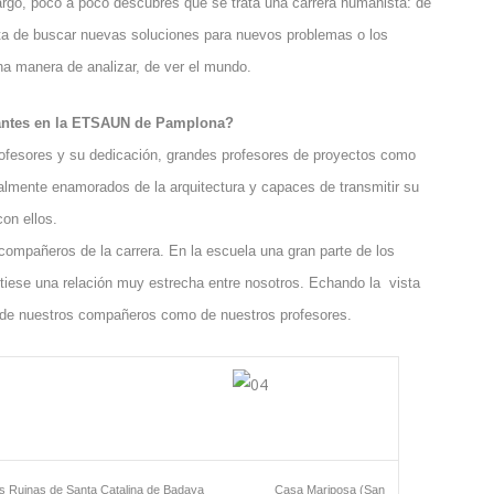
argo, poco a poco descubres que se trata una carrera humanista: de
ata de buscar nuevas soluciones para nuevos problemas o los
na manera de analizar, de ver el mundo.
iantes en la ETSAUN de Pamplona?
rofesores y su dedicación, grandes profesores de proyectos como
otalmente enamorados de la arquitectura y capaces de transmitir su
on ellos.
compañeros de la carrera. En la escuela una gran parte de los
stiese una relación muy estrecha entre nosotros. Echando la vista
 de nuestros compañeros como de nuestros profesores.
as Ruinas de Santa Catalina de Badaya
Casa Mariposa (San