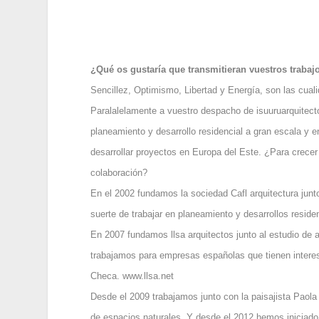
¿Qué os gustaría que transmitieran vuestros trabaj
Sencillez, Optimismo, Libertad y Energía, son las cual
Paralalelamente a vuestro despacho de isuuruarquitecto
planeamiento y desarrollo residencial a gran escala y e
desarrollar proyectos en Europa del Este. ¿Para crece
colaboración?
En el 2002 fundamos la sociedad Cafl arquitectura junt
suerte de trabajar en planeamiento y desarrollos reside
En 2007 fundamos llsa arquitectos junto al estudio de 
trabajamos para empresas españolas que tienen intere
Checa. www.llsa.net
Desde el 2009 trabajamos junto con la paisajista Paola 
de espacios naturales. Y desde el 2012 hemos iniciado