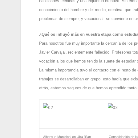
habilidades técnicas y una inquietud creativa. Sin emb
conocimiento del hombre y del medio, creativa: que tr
problemas de siempre, y vocacional: se convierte en u
¿Qué os influyó más en vuestra etapa como estud
Para nosotros fue muy importante la cercanía de los p
Javier Carvajal, recientemente fallecido. Profesores t
vocación a los que hemos tenido la suerte de estudiar c
La misma importancia tuvo el contacto con el resto de 
trabajos se desarrollaban en grupo, esto hacía que exi
atrás, estamos seguros de que hemos aprendido tanto
Albergue Municipal en Uba (San
Consolidación de l