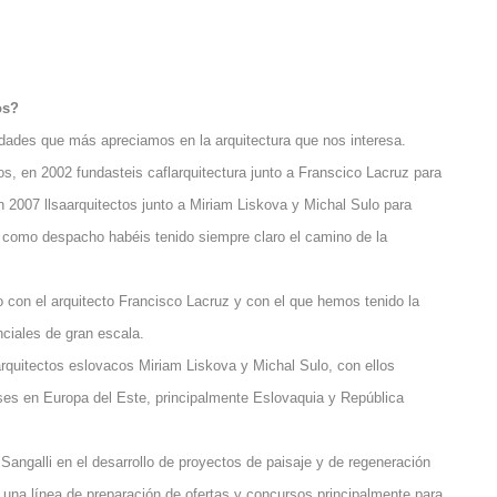
os?
idades que más apreciamos en la arquitectura que nos interesa.
s, en 2002 fundasteis caflarquitectura junto a Franscico Lacruz para
n 2007 llsaarquitectos junto a Miriam Liskova y Michal Sulo para
r como despacho habéis tenido siempre claro el camino de la
o con el arquitecto Francisco Lacruz y con el que hemos tenido la
nciales de gran escala.
arquitectos eslovacos Miriam Liskova y Michal Sulo, con ellos
ses en Europa del Este, principalmente Eslovaquia y República
Sangalli en el desarrollo de proyectos de paisaje y de regeneración
 una línea de preparación de ofertas y concursos principalmente para