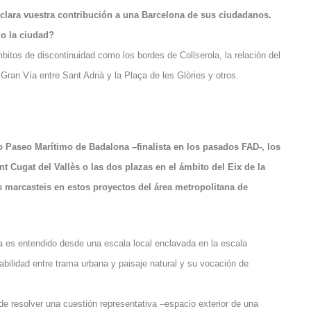
 clara vuestra contribución a una Barcelona de sus ciudadanos.
o la ciudad?
bitos de discontinuidad como los bordes de Collserola, la relación del
Gran Vía entre Sant Adrià y la Plaça de les Glòries y otros.
o Paseo Marítimo de Badalona –finalista en los pasados FAD-, los
t Cugat del Vallès o las dos plazas en el ámbito del Eix de la
s marcasteis en estos proyectos del área metropolitana de
 es entendido desde una escala local enclavada en la escala
abilidad entre trama urbana y paisaje natural y su vocación de
de resolver una cuestión representativa –espacio exterior de una