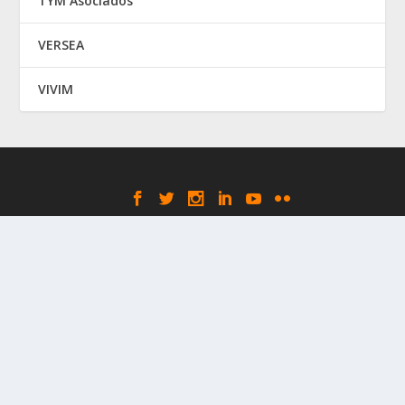
TYM Asociados
VERSEA
VIVIM
Elegant Themes
WordPress
Designed by
| Powered by