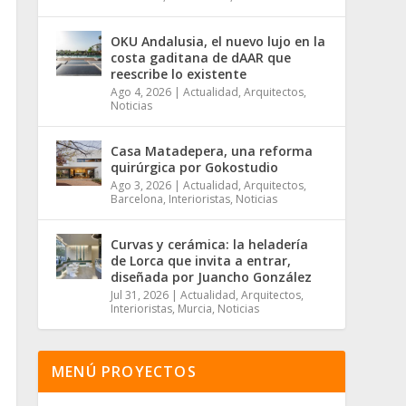
OKU Andalusia, el nuevo lujo en la
costa gaditana de dAAR que
reescribe lo existente
Ago 4, 2026
|
Actualidad
,
Arquitectos
,
Noticias
Casa Matadepera, una reforma
quirúrgica por Gokostudio
Ago 3, 2026
|
Actualidad
,
Arquitectos
,
Barcelona
,
Interioristas
,
Noticias
Curvas y cerámica: la heladería
de Lorca que invita a entrar,
diseñada por Juancho González
Jul 31, 2026
|
Actualidad
,
Arquitectos
,
Interioristas
,
Murcia
,
Noticias
MENÚ PROYECTOS