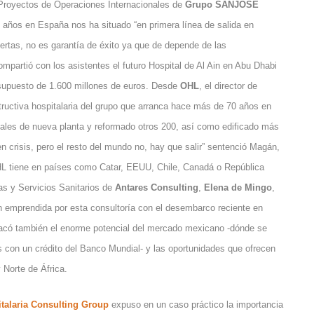
y Proyectos de Operaciones Internacionales de
Grupo SANJOSE
s años en España nos ha situado “en primera línea de salida en
uertas, no es garantía de éxito ya que de depende de las
mpartió con los asistentes el futuro Hospital de Al Ain en Abu Dhabi
supuesto de 1.600 millones de euros. Desde
OHL
, el director de
tructiva hospitalaria del grupo que arranca hace más de 70 años en
ales de nueva planta y reformado otros 200, así como edificado más
 crisis, pero el resto del mundo no, hay que salir” sentenció Magán,
OHL tiene en países como Catar, EEUU, Chile, Canadá o República
cas y Servicios Sanitarios de
Antares Consulting
,
Elena de Mingo
,
ón emprendida por esta consultoría con el desembarco reciente en
tacó también el enorme potencial del mercado mexicano -dónde se
os con un crédito del Banco Mundial- y las oportunidades que ofrecen
 Norte de África.
talaria Consulting Group
expuso en un caso práctico la importancia