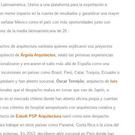
 Latinoamérica. Unirse a una plataforma para la exportación e
r un menor impacto en la cuenta de resultados y garantizar una mayor
a señalar México como el país con más oportunidades junto con
ez de la media latinoamericana de 20.-
achos de arquitectura sanitaria quienes explicaron sus proyectos
rquitecto de
Árgola Arquitectos
, relató las primeras experiencias
ionalizaron y encararon el salto más allá de España como una
 incursiones en países como Brasil, Perú, Catar, Turquía, Ecuador o
italario y han abierto sucursal.
Óscar Torrejón
, arquitecto de
luis
ionales que el despacho realiza en zonas que van de Japón, a
ón en el mercado chileno donde han abierto oficina propia y cuentan
sus criterios de hospital aeroportuario con arquitectura curativa y
uitecto de
Estudi PSP Arquitectura
narró como este despacho
 para trabajar en otros países como Panamá, Costa Rica o la zona del
as externas. En 2013, decidieron abrir sucursal en Perú donde han