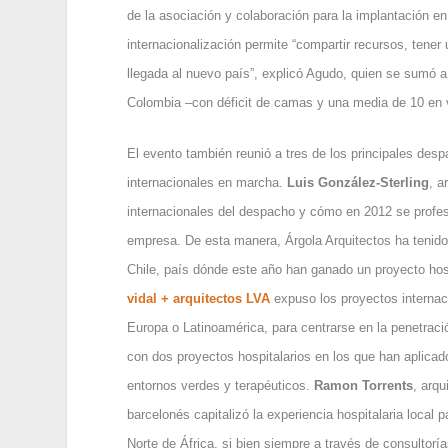
de la asociación y colaboración para la implantación en
internacionalización permite “compartir recursos, tene
llegada al nuevo país”, explicó Agudo, quien se sumó 
Colombia –con déficit de camas y una media de 10 en v
El evento también reunió a tres de los principales desp
internacionales en marcha.
Luis González-Sterling
, a
internacionales del despacho y cómo en 2012 se profes
empresa. De esta manera, Árgola Arquitectos ha tenido
Chile, país dónde este año han ganado un proyecto hosp
vidal
+ arquitectos LVA
expuso los proyectos internac
Europa o Latinoamérica, para centrarse en la penetraci
con dos proyectos hospitalarios en los que han aplicado 
entornos verdes y terapéuticos.
Ramon Torrents
, arq
barcelonés capitalizó la experiencia hospitalaria local
Norte de África, si bien siempre a través de consultorí