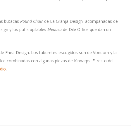
as butacas
Round Chair
de La Granja Design acompañadas de
ign y los puffs apilables
Medusa
de Dile Office que dan un
las de Enea Design. Los taburetes escogidos son de Vondom y la
fice combinadas con algunas piezas de Kinnarps. El resto del
dio
.