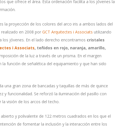
tos que ofrece el área. Esta ordenación facilita a los jóvenes la
ormación.
es la proyección de los colores del arco iris a ambos lados del
o realizado en 2008 por
GCT Arquitectes i Associats
utilizando
a los jóvenes. En el lado derecho encontramos
cristales
ectes i Associats
, teñidos en rojo, naranja, amarillo,
posición de la luz a través de un prisma. En el margen
n la función de señalética del equipamiento y que han sido
da una gran zona de bancadas y taquillas de más de quince
z y funcionalidad. Se reforzó la iluminación del pasillo con
la visión de los arcos del techo.
 abierto y polivalente de 122 metros cuadrados en los que el
intención de fomentar la inclusión y la interacción entre los