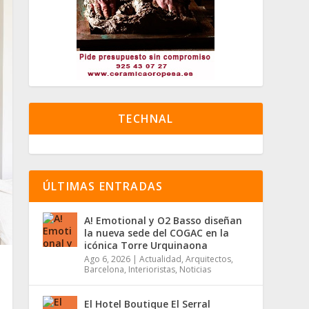
TECHNAL
ÚLTIMAS ENTRADAS
A! Emotional y O2 Basso diseñan
la nueva sede del COGAC en la
icónica Torre Urquinaona
Ago 6, 2026
|
Actualidad
,
Arquitectos
,
Barcelona
,
Interioristas
,
Noticias
El Hotel Boutique El Serral