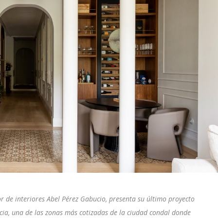
r de interiores Abel Pérez Gabucio, presenta su último proyecto
ia, una de las zonas más cotizadas de la ciudad condal donde