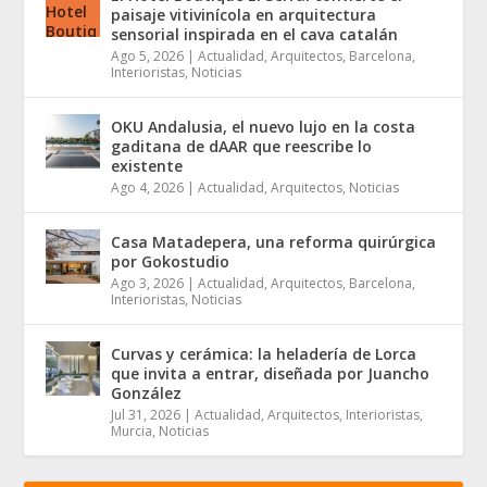
paisaje vitivinícola en arquitectura
sensorial inspirada en el cava catalán
Ago 5, 2026
|
Actualidad
,
Arquitectos
,
Barcelona
,
Interioristas
,
Noticias
OKU Andalusia, el nuevo lujo en la costa
gaditana de dAAR que reescribe lo
existente
Ago 4, 2026
|
Actualidad
,
Arquitectos
,
Noticias
Casa Matadepera, una reforma quirúrgica
por Gokostudio
Ago 3, 2026
|
Actualidad
,
Arquitectos
,
Barcelona
,
Interioristas
,
Noticias
Curvas y cerámica: la heladería de Lorca
que invita a entrar, diseñada por Juancho
González
Jul 31, 2026
|
Actualidad
,
Arquitectos
,
Interioristas
,
Murcia
,
Noticias