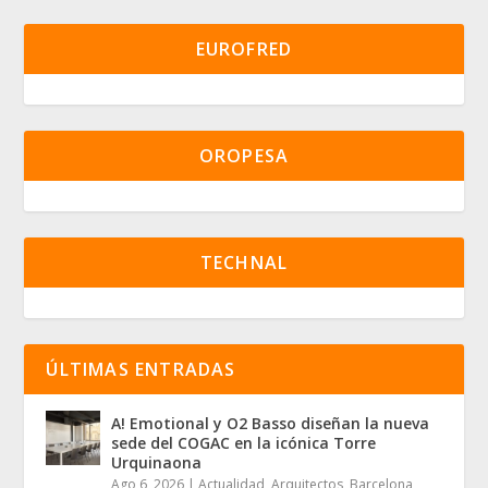
EUROFRED
OROPESA
TECHNAL
ÚLTIMAS ENTRADAS
A! Emotional y O2 Basso diseñan la nueva
sede del COGAC en la icónica Torre
Urquinaona
Ago 6, 2026
|
Actualidad
,
Arquitectos
,
Barcelona
,