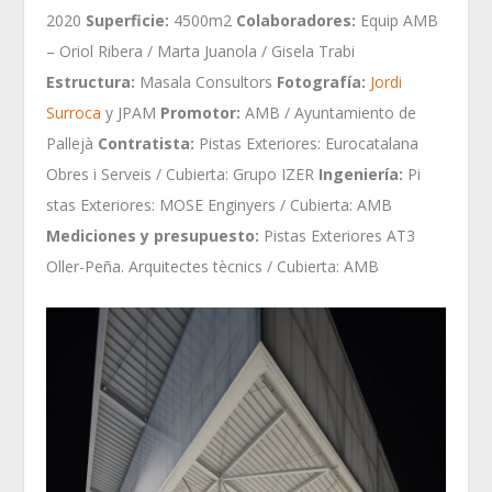
2020
Superficie:
4500m2
Colaboradores:
Equip AMB
– Oriol Ribera / Marta Juanola / Gisela Trabi
Estructura:
Masala Consultors
Fotografía:
Jordi
Surroca
y JPAM
Promotor:
AMB / Ayuntamiento de
Pallejà
Contratista:
Pistas Exteriores: Eurocatalana
Obres i Serveis / Cubierta: Grupo IZER
Ingeniería:
Pi
stas Exteriores: MOSE Enginyers / Cubierta: AMB
Mediciones y presupuesto:
Pistas Exteriores AT3
Oller-Peña. Arquitectes tècnics / Cubierta: AMB