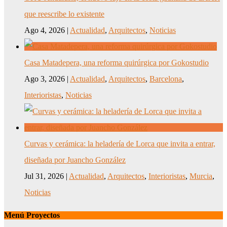
que reescribe lo existente
Ago 4, 2026
|
Actualidad
,
Arquitectos
,
Noticias
Casa Matadepera, una reforma quirúrgica por Gokostudio
Ago 3, 2026
|
Actualidad
,
Arquitectos
,
Barcelona
,
Interioristas
,
Noticias
Curvas y cerámica: la heladería de Lorca que invita a entrar,
diseñada por Juancho González
Jul 31, 2026
|
Actualidad
,
Arquitectos
,
Interioristas
,
Murcia
,
Noticias
Menú Proyectos