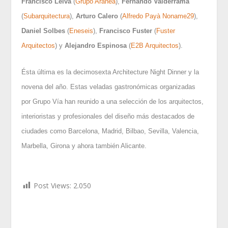
Francisco Leiva
(
Grupo Aranea
),
Fernando Valderrama
(
Subarquitectura
),
Arturo Calero
(
Alfredo Payà Noname29
),
Daniel Solbes
(
Eneseis
),
Francisco Fuster
(
Fuster
Arquitectos
) y
Alejandro Espinosa
(
E2B Arquitectos
).
Ésta última es la decimosexta Architecture Night Dinner y la
novena del año. Estas veladas gastronómicas organizadas
por Grupo Vía han reunido a una selección de los arquitectos,
interioristas y profesionales del diseño más destacados de
ciudades como Barcelona, Madrid, Bilbao, Sevilla, Valencia,
Marbella, Girona y ahora también Alicante.
Post Views:
2.050