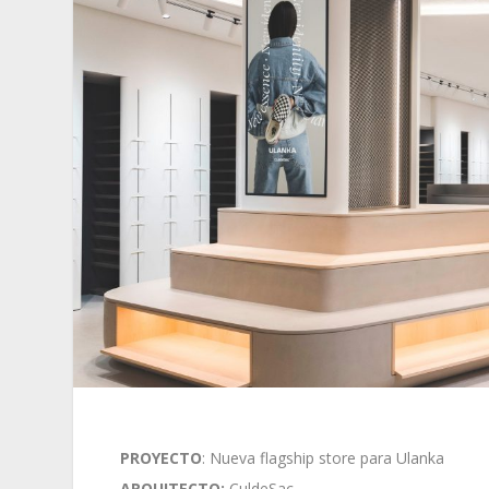
PROYECTO
: Nueva flagship store para Ulanka
ARQUITECTO:
CuldeSac