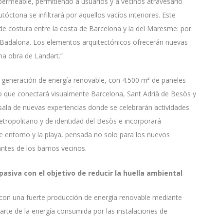
permeable, permitiendo a usuarios y a vecinos atravesarlo
utóctona se infiltrará por aquellos vacíos interiores. Este
 costura entre la costa de Barcelona y la del Maresme: por
n Badalona. Los elementos arquitectónicos ofrecerán nuevas
una obra de Landart.”
 generación de energía renovable, con 4.500 m² de paneles
ado que conectará visualmente Barcelona, Sant Adrià de Besòs y
sala de nuevas experiencias donde se celebrarán actividades
etropolitano y de identidad del Besòs e incorporará
te entorno y la playa, pensada no solo para los nuevos
antes de los barrios vecinos.
pasiva con el objetivo de reducir la huella ambiental
, con una fuerte producción de energía renovable mediante
rte de la energía consumida por las instalaciones de