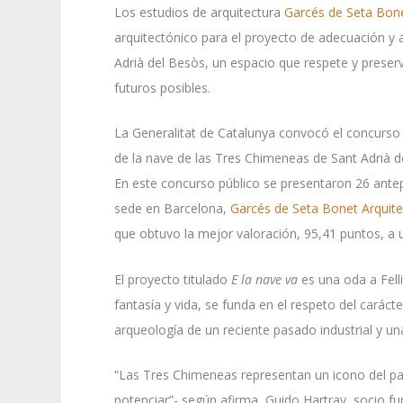
Los estudios de arquitectura
Garcés de Seta Bone
arquitectónico para el proyecto de adecuación y 
Adrià del Besòs, un espacio que respete y preser
futuros posibles.
La Generalitat de Catalunya convocó el concurso 
de la nave de las Tres Chimeneas de Sant Adrià d
En este concurso público se presentaron 26 antep
sede en Barcelona,
Garcés de Seta Bonet Arquite
que obtuvo la mejor valoración, 95,41 puntos, a
El proyecto titulado
E la nave va
es una oda a Fell
fantasía y vida, se funda en el respeto del caráct
arqueología de un reciente pasado industrial y un
“Las Tres Chimeneas representan un icono del pa
potenciar”- según afirma, Guido Hartray, socio 