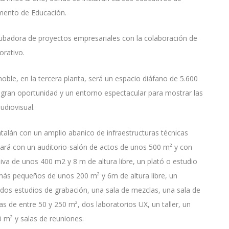
amento de Educación.
ncubadora de proyectos empresariales con la colaboración de
orativo.
 noble, en la tercera planta, será un espacio diáfano de 5.600
 gran oportunidad y un entorno espectacular para mostrar las
udiovisual.
catalán con un amplio abanico de infraestructuras técnicas
tará con un auditorio-salón de actos de unos 500 m² y con
va de unos 400 m2 y 8 m de altura libre, un plató o estudio
 más pequeños de unos 200 m² y 6m de altura libre, un
 dos estudios de grabación, una sala de mezclas, una sala de
as de entre 50 y 250 m², dos laboratorios UX, un taller, un
0 m² y salas de reuniones.