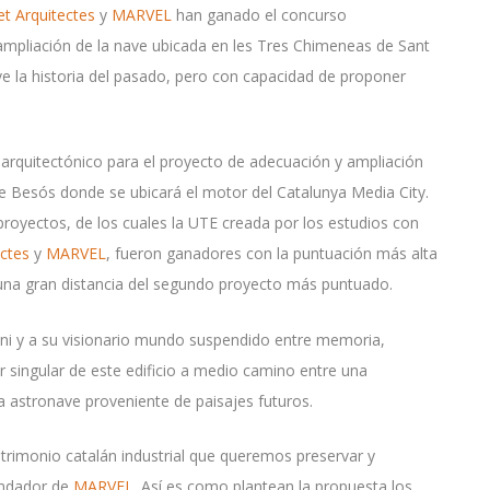
t Arquitectes
y
MARVEL
han ganado el concurso
ampliación de la nave ubicada en les Tres Chimeneas de Sant
ve la historia del pasado, pero con capacidad de proponer
arquitectónico para el proyecto de adecuación y ampliación
e Besós donde se ubicará el motor del Catalunya Media City.
royectos, de los cuales la UTE creada por los estudios con
ctes
y
MARVEL
, fueron ganadores con la puntuación más alta
 una gran distancia del segundo proyecto más puntuado.
ini y a su visionario mundo suspendido entre memoria,
er singular de este edificio a medio camino entre una
a astronave proveniente de paisajes futuros.
trimonio catalán industrial que queremos preservar y
fundador de
MARVEL
. Así es como plantean la propuesta los