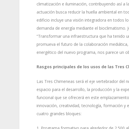
climatización e iluminación, contribuyendo así a la
actuación busca reducir la huella ambiental en todo
edificio incluye una visión integradora en todos l
demanda de energía mediante el bioclimatismo. 
“Transformar una infraestructura que ha tenido 
promueva el futuro de la colaboración mediática,
energético del nuevo programa, nos parece un obje
Rasgos principales de los usos de las Tres 
Las Tres Chimeneas será el eje vertebrador del n
espacio para el desarrollo, la producción y la exp
funcional que se ofrecerá en este emplazamiento i
innovación, creatividad, tecnología, formación y ex
cuatro grandes bloques:
1. Programa formativo para alrededor de 2.500 a