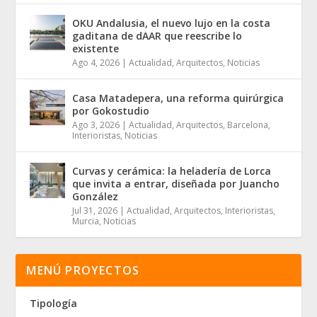
OKU Andalusia, el nuevo lujo en la costa
gaditana de dAAR que reescribe lo
existente
Ago 4, 2026
|
Actualidad
,
Arquitectos
,
Noticias
Casa Matadepera, una reforma quirúrgica
por Gokostudio
Ago 3, 2026
|
Actualidad
,
Arquitectos
,
Barcelona
,
Interioristas
,
Noticias
Curvas y cerámica: la heladería de Lorca
que invita a entrar, diseñada por Juancho
González
Jul 31, 2026
|
Actualidad
,
Arquitectos
,
Interioristas
,
Murcia
,
Noticias
MENÚ PROYECTOS
Tipología