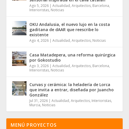
Ago 5, 2026
|
Actualidad
,
Arquitectos
,
Barcelona
,
Interioristas
,
Noticias
OKU Andalusia, el nuevo lujo en la costa
gaditana de dAAR que reescribe lo
existente
Ago 4, 2026
|
Actualidad
,
Arquitectos
,
Noticias
Casa Matadepera, una reforma quirúrgica
por Gokostudio
Ago 3, 2026
|
Actualidad
,
Arquitectos
,
Barcelona
,
Interioristas
,
Noticias
Curvas y cerámica: la heladería de Lorca
que invita a entrar, diseñada por Juancho
González
Jul 31, 2026
|
Actualidad
,
Arquitectos
,
Interioristas
,
Murcia
,
Noticias
MENÚ PROYECTOS