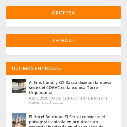
OROPESA
TECHNAL
ÚLTIMAS ENTRADAS
A! Emotional y O2 Basso diseñan la nueva
sede del COGAC en la icónica Torre
Urquinaona
Ago 6, 2026
|
Actualidad
,
Arquitectos
,
Barcelona
,
Interioristas
,
Noticias
El Hotel Boutique El Serral convierte el
paisaje vitivinícola en arquitectura
sensorial inspirada en el cava catalán