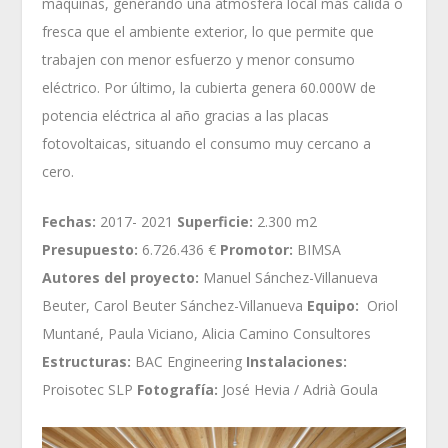
máquinas, generando una atmósfera local más cálida o
fresca que el ambiente exterior, lo que permite que
trabajen con menor esfuerzo y menor consumo
eléctrico. Por último, la cubierta genera 60.000W de
potencia eléctrica al año gracias a las placas
fotovoltaicas, situando el consumo muy cercano a
cero.
Fechas:
2017- 2021
Superficie:
2.300 m2
Presupuesto:
6.726.436 €
Promotor:
BIMSA
Autores del proyecto:
Manuel Sánchez-Villanueva
Beuter, Carol Beuter Sánchez-Villanueva
Equipo:
Oriol
Muntané, Paula Viciano, Alicia Camino Consultores
Estructuras:
BAC Engineering
Instalaciones:
Proisotec SLP
Fotografía:
José Hevia / Adrià Goula