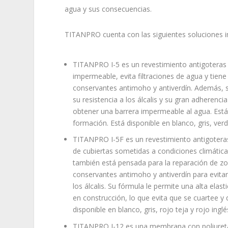
agua y sus consecuencias.
TITANPRO cuenta con las siguientes soluciones 
TITANPRO I-5 es un revestimiento antigoteras de
impermeable, evita filtraciones de agua y tiene 
conservantes antimoho y antiverdín. Además, s
su resistencia a los álcalis y su gran adherenc
obtener una barrera impermeable al agua. Está
formación. Está disponible en blanco, gris, verde
TITANPRO I-5F es un revestimiento antigoteras
de cubiertas sometidas a condiciones climátic
también está pensada para la reparación de zo
conservantes antimoho y antiverdín para evitar 
los álcalis. Su fórmula le permite una alta ela
en construcción, lo que evita que se cuartee y
disponible en blanco, gris, rojo teja y rojo inglé
TITANPRO I-12 es una membrana con poliuretan