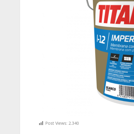
Post Views:
2.340