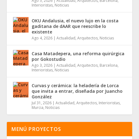
Ago 5, 2026
|
Actualidad
,
Arquitectos
,
Barcelona
,
Interioristas
,
Noticias
OKU Andalusia, el nuevo lujo en la costa
gaditana de dAAR que reescribe lo
existente
Ago 4, 2026
|
Actualidad
,
Arquitectos
,
Noticias
Casa Matadepera, una reforma quirúrgica
por Gokostudio
Ago 3, 2026
|
Actualidad
,
Arquitectos
,
Barcelona
,
Interioristas
,
Noticias
Curvas y cerámica: la heladería de Lorca
que invita a entrar, diseñada por Juancho
González
Jul 31, 2026
|
Actualidad
,
Arquitectos
,
Interioristas
,
Murcia
,
Noticias
MENÚ PROYECTOS