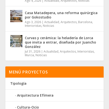
Ago 4, 2026
|
Actualidad
,
Arquitectos
,
Noticias
Casa Matadepera, una reforma quirúrgica
por Gokostudio
Ago 3, 2026
|
Actualidad
,
Arquitectos
,
Barcelona
,
Interioristas
,
Noticias
Curvas y cerámica: la heladería de Lorca
que invita a entrar, diseñada por Juancho
González
Jul 31, 2026
|
Actualidad
,
Arquitectos
,
Interioristas
,
Murcia
,
Noticias
MENÚ PROYECTOS
Tipología
Arquitectura Efímera
Cultura-Ocio