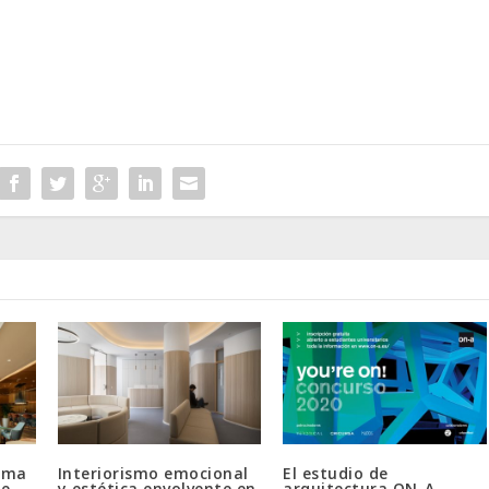
orma
Interiorismo emocional
El estudio de
de
y estética envolvente en
arquitectura ON-A