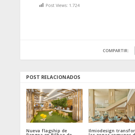
Post Views:
1.724
COMPARTIR:
POST RELACIONADOS
Nueva flagship de
Ilmiodesign transf
Pangea en Bilbao de
las zonas comunes 