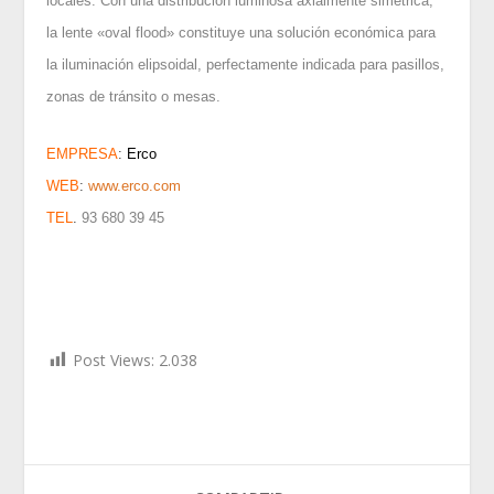
locales. Con una distribución luminosa axialmente simétrica,
la lente «oval flood» constituye una solución económica para
la iluminación elipsoidal, perfectamente indicada para pasillos,
zonas de tránsito o mesas.
EMPRESA
:
Erco
WEB
:
www.erco.com
TEL
.
93 680 39 45
Post Views:
2.038