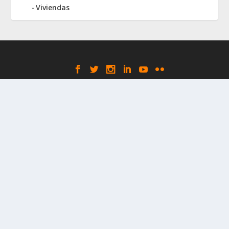
Viviendas
Elegant Themes
WordPress
Designed by
| Powered by