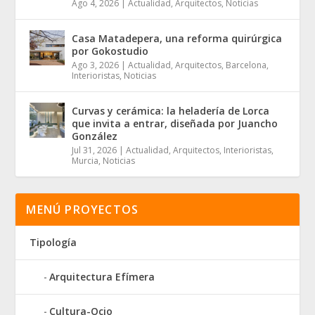
Ago 4, 2026
|
Actualidad
,
Arquitectos
,
Noticias
Casa Matadepera, una reforma quirúrgica
por Gokostudio
Ago 3, 2026
|
Actualidad
,
Arquitectos
,
Barcelona
,
Interioristas
,
Noticias
Curvas y cerámica: la heladería de Lorca
que invita a entrar, diseñada por Juancho
González
Jul 31, 2026
|
Actualidad
,
Arquitectos
,
Interioristas
,
Murcia
,
Noticias
MENÚ PROYECTOS
Tipología
Arquitectura Efímera
Cultura-Ocio