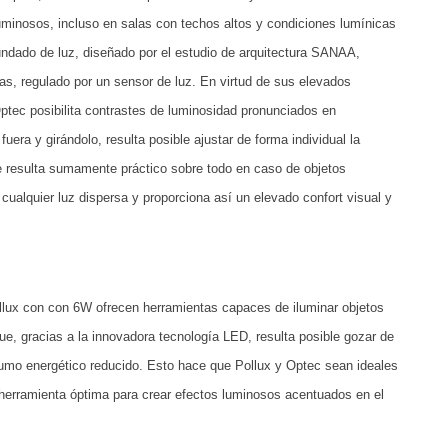
uminosos, incluso en salas con techos altos y condiciones lumínicas
undado de luz, diseñado por el estudio de arquitectura SANAA,
as, regulado por un sensor de luz. En virtud de sus elevados
tec posibilita contrastes de luminosidad pronunciados en
uera y girándolo, resulta posible ajustar de forma individual la
ue resulta sumamente práctico sobre todo en caso de objetos
cualquier luz dispersa y proporciona así un elevado confort visual y
llux con con 6W ofrecen herramientas capaces de iluminar objetos
, gracias a la innovadora tecnología LED, resulta posible gozar de
umo energético reducido. Esto hace que Pollux y Optec sean ideales
herramienta óptima para crear efectos luminosos acentuados en el