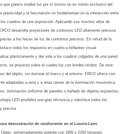
o que parece irradiar luz por sí mismo no es mérito exclusivo del
 La plasticidad y la fascinación se fundamentan en la interacción entre
ra los cuadros de una exposición. Aplicando sus muchos años de
, ERCO desarrolla proyectores de contornos LED altamente precisos
gracias a los haces de luz de contornos precisos. En virtud de la
face todos los requisitos en cuanto a brillantez visual.
alzar plásticamente y dar vida a los cuadros colgados de una pared,
fecto, se proyecta sobre el cuadro luz con bordes nítidos. De este
s del objeto, sin iluminar el marco y el entorno. ERCO ofrece con
te adaptadas a esta y a otras tareas de la iluminación museística.
os, iluminación uniforme de paredes o bañado de objetos expuestos,
logía LED posibilita una gran eficiencia y satisface todos los
y precisa.
era demostración de rendimiento en el Louvre-Lens
nos Optec, extremadamente potente con 18W y 2250 lúmenes.