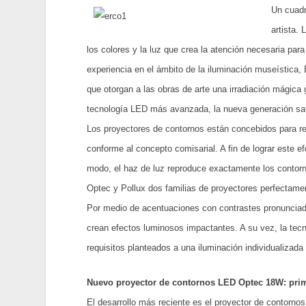
Un cuadr
artista.
los colores y la luz que crea la atención necesaria pa
experiencia en el ámbito de la iluminación museística
que otorgan a las obras de arte una irradiación mágica 
tecnología LED más avanzada, la nueva generación satis
Los proyectores de contornos están concebidos para re
conforme al concepto comisarial. A fin de lograr este e
modo, el haz de luz reproduce exactamente los contorno
Optec y Pollux dos familias de proyectores perfectamen
Por medio de acentuaciones con contrastes pronunciad
crean efectos luminosos impactantes. A su vez, la tecno
requisitos planteados a una iluminación individualizada 
Nuevo proyector de contornos LED Optec 18W: prim
El desarrollo más reciente es el proyector de contor