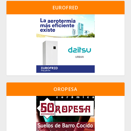
EUROFRED
OROPESA