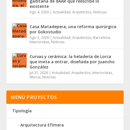
gaditana de dAAR que reescribe lo
existente
Ago 4, 2026
|
Actualidad
,
Arquitectos
,
Noticias
Casa Matadepera, una reforma quirúrgica
por Gokostudio
Ago 3, 2026
|
Actualidad
,
Arquitectos
,
Barcelona
,
Interioristas
,
Noticias
Curvas y cerámica: la heladería de Lorca
que invita a entrar, diseñada por Juancho
González
Jul 31, 2026
|
Actualidad
,
Arquitectos
,
Interioristas
,
Murcia
,
Noticias
MENÚ PROYECTOS
Tipología
Arquitectura Efímera