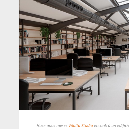
Hace unos meses
Vilalta Studio
encontró un edifici