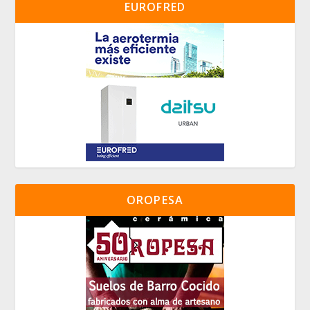
EUROFRED
OROPESA