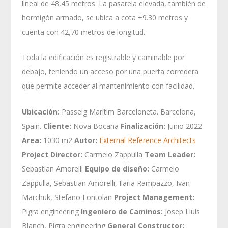
lineal de 48,45 metros. La pasarela elevada, también de
hormigón armado, se ubica a cota +9.30 metros y
cuenta con 42,70 metros de longitud.
Toda la edificación es registrable y caminable por
debajo, teniendo un acceso por una puerta corredera
que permite acceder al mantenimiento con facilidad.
Ubicación:
Passeig Marítim Barceloneta. Barcelona,
Spain.
Cliente:
Nova Bocana
Finalización:
Junio 2022
Area:
1030 m2
Autor:
External Reference Architects
Project Director:
Carmelo Zappulla
Team Leader:
Sebastian Amorelli
Equipo de diseño:
Carmelo
Zappulla, Sebastian Amorelli, Ilaria Rampazzo, Ivan
Marchuk, Stefano Fontolan
Project Management:
Pigra engineering
Ingeniero de Caminos:
Josep Lluís
Blanch, Pigra engineering
General Constructor: