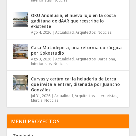
Interioristas
,
Noticias
OKU Andalusia, el nuevo lujo en la costa
gaditana de dAAR que reescribe lo
existente
Ago 4, 2026
|
Actualidad
,
Arquitectos
,
Noticias
Casa Matadepera, una reforma quirúrgica
por Gokostudio
Ago 3, 2026
|
Actualidad
,
Arquitectos
,
Barcelona
,
Interioristas
,
Noticias
Curvas y cerámica: la heladería de Lorca
que invita a entrar, diseñada por Juancho
González
Jul 31, 2026
|
Actualidad
,
Arquitectos
,
Interioristas
,
Murcia
,
Noticias
MENÚ PROYECTOS
Tipología