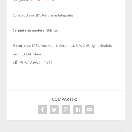
Fotografía:
Mauricio Fuertes
Constructora:
J&V Reformas Integrales
Carpinteria madera:
Stilricart
Materiales:
TRES, Duravit, Iris Ceramica, SLV, ONE Light, Neolith,
Simon, BEAU Floor
Post Views:
2.511
COMPARTIR: