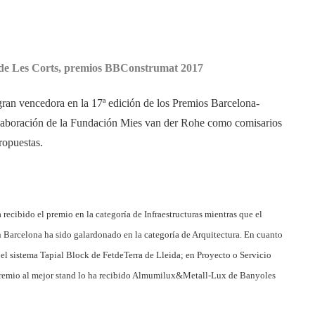
o de Les Corts, premios BBConstrumat 2017
 gran vencedora en la 17ª edición de los Premios Barcelona-
olaboración de la Fundación Mies van der Rohe como comisarios
ropuestas.
recibido el premio en la categoría de Infraestructuras mientras que el
en Barcelona ha sido galardonado en la categoría de Arquitectura. En cuanto
 el sistema Tapial Block de FetdeTerra de Lleida; en Proyecto o Servicio
l premio al mejor stand lo ha recibido Almumilux&Metall-Lux de Banyoles