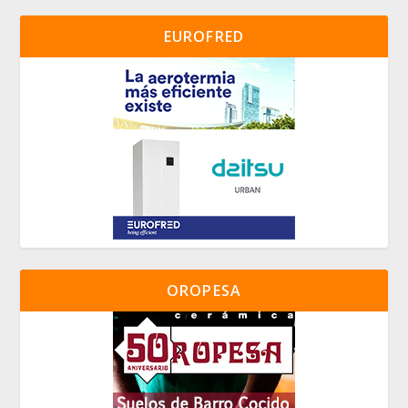
EUROFRED
OROPESA