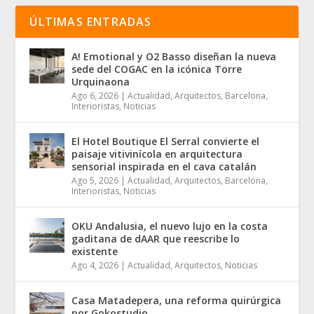
ÚLTIMAS ENTRADAS
A! Emotional y O2 Basso diseñan la nueva
sede del COGAC en la icónica Torre
Urquinaona
Ago 6, 2026
|
Actualidad
,
Arquitectos
,
Barcelona
,
Interioristas
,
Noticias
El Hotel Boutique El Serral convierte el
paisaje vitivinícola en arquitectura
sensorial inspirada en el cava catalán
Ago 5, 2026
|
Actualidad
,
Arquitectos
,
Barcelona
,
Interioristas
,
Noticias
OKU Andalusia, el nuevo lujo en la costa
gaditana de dAAR que reescribe lo
existente
Ago 4, 2026
|
Actualidad
,
Arquitectos
,
Noticias
Casa Matadepera, una reforma quirúrgica
por Gokostudio