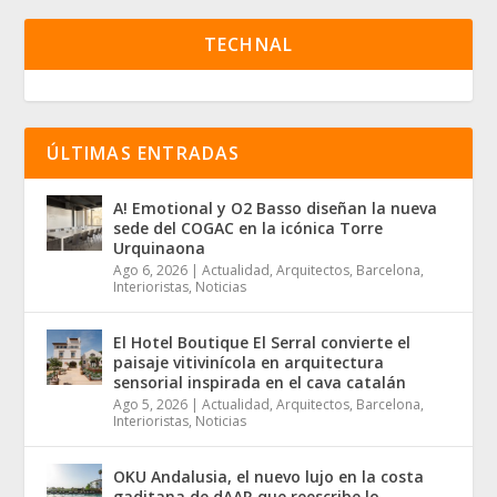
TECHNAL
ÚLTIMAS ENTRADAS
A! Emotional y O2 Basso diseñan la nueva
sede del COGAC en la icónica Torre
Urquinaona
Ago 6, 2026
|
Actualidad
,
Arquitectos
,
Barcelona
,
Interioristas
,
Noticias
El Hotel Boutique El Serral convierte el
paisaje vitivinícola en arquitectura
sensorial inspirada en el cava catalán
Ago 5, 2026
|
Actualidad
,
Arquitectos
,
Barcelona
,
Interioristas
,
Noticias
OKU Andalusia, el nuevo lujo en la costa
gaditana de dAAR que reescribe lo