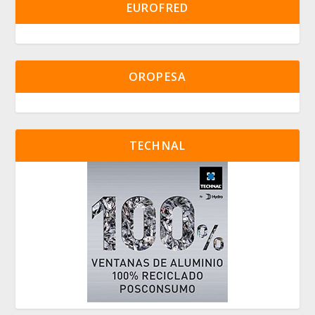
EUROFRED
OROPESA
TECHNAL