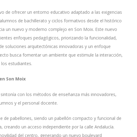
vo de ofrecer un entorno educativo adaptado a las exigencias
lumnos de bachillerato y ciclos formativos desde el histórico
cia un nuevo y moderno complejo en Son Moix. Este nuevo
cientes enfoques pedagógicos, priorizando la funcionalidad,
s de soluciones arquitectónicas innovadoras y un enfoque
royecto busca fomentar un ambiente que estimule la interacción,
 los estudiantes.
 en Son Moix
 sintonía con los métodos de enseñanza más innovadores,
lumnos y el personal docente.
nte de pabellones, siendo un pabellón compacto y funcional de
la, creando un acceso independiente por la calle Andalucía.
movilidad del centro, generando un nuevo boulevard