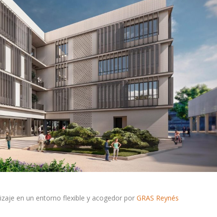
izaje en un entorno flexible y acogedor por
GRAS Reynés