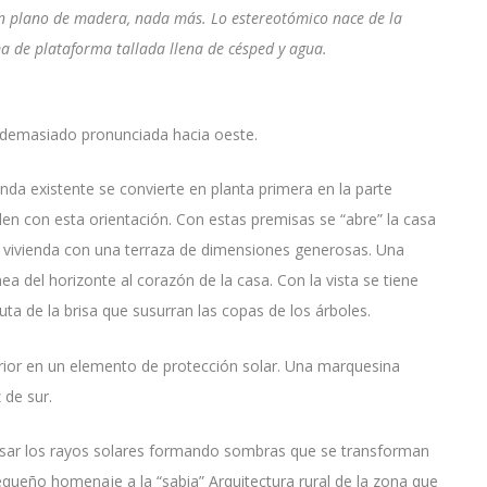
un plano de madera, nada más. Lo estereotómico nace de la
ma de plataforma tallada llena de césped y agua.
 demasiado pronunciada hacia oeste.
enda existente se convierte en planta primera en la parte
iden con esta orientación. Con estas premisas se “abre” la casa
 la vivienda con una terraza de dimensiones generosas. Una
nea del horizonte al corazón de la casa. Con la vista se tiene
fruta de la brisa que susurran las copas de los árboles.
ferior en un elemento de protección solar. Una marquesina
 de sur.
asar los rayos solares formando sombras que se transforman
pequeño homenaje a la “sabia” Arquitectura rural de la zona que