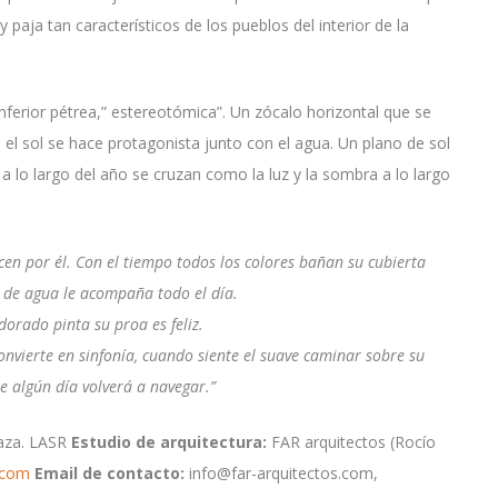
paja tan característicos de los pueblos del interior de la
nferior pétrea,” estereotómica”. Un zócalo horizontal que se
a el sol se hace protagonista junto con el agua. Un plano de sol
 lo largo del año se cruzan como la luz y la sombra a lo largo
acen por él.
Con el tiempo todos los colores bañan su cubierta
 de agua le acompaña todo el día.
dorado pinta su proa es feliz.
onvierte en sinfonía, cuando siente el suave caminar sobre su
e algún día volverá a navegar.”
raza. LASR
Estudio de arquitectura:
FAR arquitectos (Rocío
s.com
Email de contacto:
info@far-arquitectos.com,