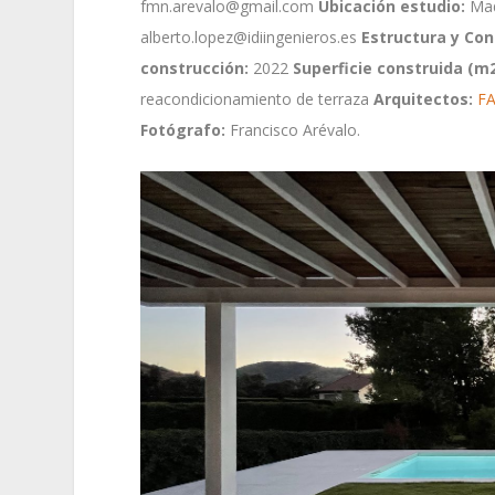
fmn.arevalo@gmail.com
Ubicación estudio:
Mad
alberto.lopez@idiingenieros.es
Estructura y Con
construcción:
2022
Superficie construida (m
reacondicionamiento de terraza
Arquitectos:
FA
Fotógrafo:
Francisco Arévalo.