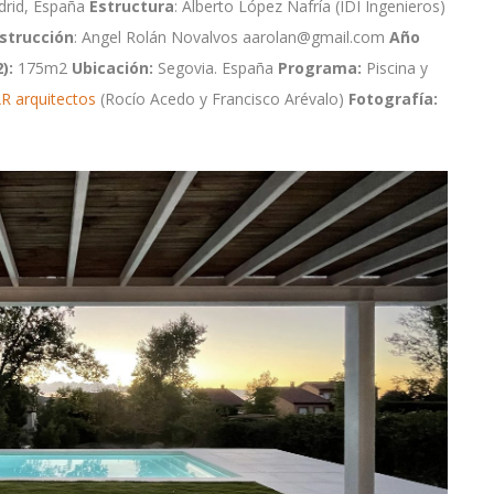
rid, España
Estructura
: Alberto López Nafría (IDI Ingenieros)
strucción
: Angel Rolán Novalvos aarolan@gmail.com
Año
2
):
175m
2
Ubicación:
Segovia. España
Programa:
Piscina y
R arquitectos
(Rocío Acedo y Francisco Arévalo)
Fotografía: