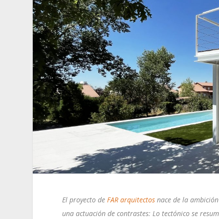
El proyecto de
FAR arquitectos
nace de la ambición d
una actuación de contrastes: Lo tectónico se resum