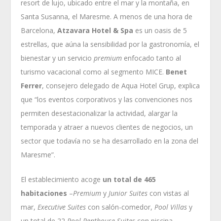
resort de lujo, ubicado entre el mar y la montaña, en
Santa Susanna, el Maresme. A menos de una hora de
Barcelona,
Atzavara Hotel & Spa
es un oasis de 5
estrellas, que aúna la sensibilidad por la gastronomía, el
bienestar y un servicio
premium
enfocado tanto al
turismo vacacional como al segmento MICE.
Benet
Ferrer
, consejero delegado de Aqua Hotel Grup, explica
que “los eventos corporativos y las convenciones nos
permiten desestacionalizar la actividad, alargar la
temporada y atraer a nuevos clientes de negocios, un
sector que todavía no se ha desarrollado en la zona del
Maresme”.
El establecimiento acoge
un total de 465
habitaciones
–
Premium
y
Junior Suites
con vistas al
mar,
Executive Suites
con salón-comedor,
Pool
Villas
y
un total de 22
Pool Penthouse Suites
con piscina