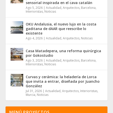
sensorial inspirada en el cava catalán
Ago 5, 2026
|
Actualidad
,
Arquitectos
,
Barcelona
,
Interioristas
,
Noticias
OKU Andalusia, el nuevo lujo en la costa
gaditana de dAAR que reescribe lo
existente
Ago 4, 2026
|
Actualidad
,
Arquitectos
,
Noticias
Casa Matadepera, una reforma quirúrgica
por Gokostudio
Ago 3, 2026
|
Actualidad
,
Arquitectos
,
Barcelona
,
Interioristas
,
Noticias
Curvas y cerámica: la heladería de Lorca
que invita a entrar, diseñada por Juancho
González
Jul 31, 2026
|
Actualidad
,
Arquitectos
,
Interioristas
,
Murcia
,
Noticias
MENÚ PROYECTOS