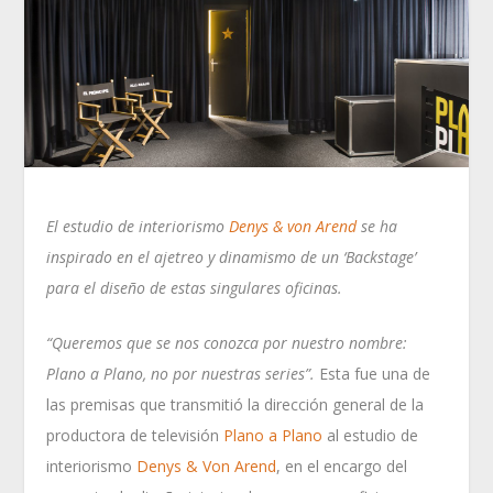
El estudio de interiorismo
Denys & von Arend
se ha
inspirado en el ajetreo y dinamismo de un ‘Backstage’
para el diseño de estas singulares oficinas.
“Queremos que se nos conozca por nuestro nombre:
Plano a Plano, no por nuestras series”.
Esta fue una de
las premisas que transmitió la dirección general de la
productora de televisión
Plano a Plano
al estudio de
interiorismo
Denys & Von Arend
, en el encargo del