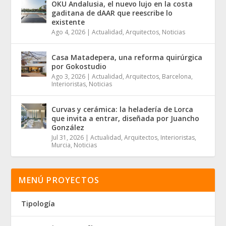
OKU Andalusia, el nuevo lujo en la costa
gaditana de dAAR que reescribe lo
existente
Ago 4, 2026
|
Actualidad
,
Arquitectos
,
Noticias
Casa Matadepera, una reforma quirúrgica
por Gokostudio
Ago 3, 2026
|
Actualidad
,
Arquitectos
,
Barcelona
,
Interioristas
,
Noticias
Curvas y cerámica: la heladería de Lorca
que invita a entrar, diseñada por Juancho
González
Jul 31, 2026
|
Actualidad
,
Arquitectos
,
Interioristas
,
Murcia
,
Noticias
MENÚ PROYECTOS
Tipología