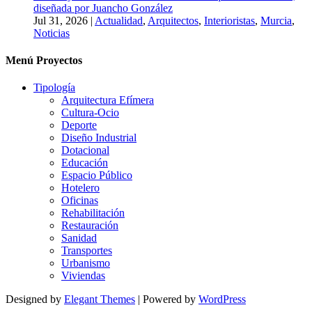
diseñada por Juancho González
Jul 31, 2026
|
Actualidad
,
Arquitectos
,
Interioristas
,
Murcia
,
Noticias
Menú Proyectos
Tipología
Arquitectura Efímera
Cultura-Ocio
Deporte
Diseño Industrial
Dotacional
Educación
Espacio Público
Hotelero
Oficinas
Rehabilitación
Restauración
Sanidad
Transportes
Urbanismo
Viviendas
Designed by
Elegant Themes
| Powered by
WordPress