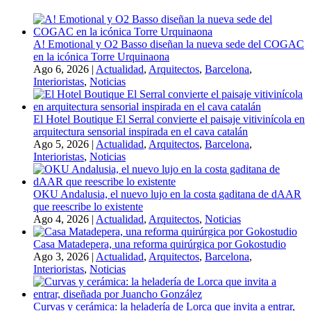
A! Emotional y O2 Basso diseñan la nueva sede del COGAC
en la icónica Torre Urquinaona
Ago 6, 2026
|
Actualidad
,
Arquitectos
,
Barcelona
,
Interioristas
,
Noticias
El Hotel Boutique El Serral convierte el paisaje vitivinícola en
arquitectura sensorial inspirada en el cava catalán
Ago 5, 2026
|
Actualidad
,
Arquitectos
,
Barcelona
,
Interioristas
,
Noticias
OKU Andalusia, el nuevo lujo en la costa gaditana de dAAR
que reescribe lo existente
Ago 4, 2026
|
Actualidad
,
Arquitectos
,
Noticias
Casa Matadepera, una reforma quirúrgica por Gokostudio
Ago 3, 2026
|
Actualidad
,
Arquitectos
,
Barcelona
,
Interioristas
,
Noticias
Curvas y cerámica: la heladería de Lorca que invita a entrar,