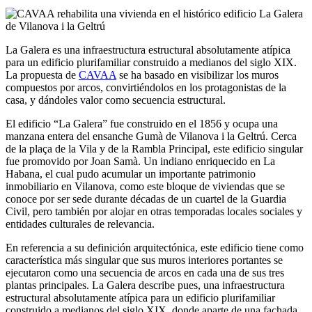
La Galera es una infraestructura estructural absolutamente atípica
para un edificio plurifamiliar construido a medianos del siglo XIX.
La propuesta de
CAVAA
se ha basado en visibilizar los muros
compuestos por arcos, convirtiéndolos en los protagonistas de la
casa, y dándoles valor como secuencia estructural.
El edificio “La Galera” fue construido en el 1856 y ocupa una
manzana entera del ensanche Gumà de Vilanova i la Geltrú. Cerca
de la plaça de la Vila y de la Rambla Principal, este edificio singular
fue promovido por Joan Samà. Un indiano enriquecido en La
Habana, el cual pudo acumular un importante patrimonio
inmobiliario en Vilanova, como este bloque de viviendas que se
conoce por ser sede durante décadas de un cuartel de la Guardia
Civil, pero también por alojar en otras temporadas locales sociales y
entidades culturales de relevancia.
En referencia a su definición arquitectónica, este edificio tiene como
característica más singular que sus muros interiores portantes se
ejecutaron como una secuencia de arcos en cada una de sus tres
plantas principales. La Galera describe pues, una infraestructura
estructural absolutamente atípica para un edificio plurifamiliar
construido a medianos del siglo XIX, donde aparte de una fachada