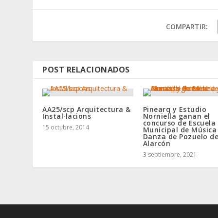
COMPARTIR:
POST RELACIONADOS
AA25/scp Arquitectura &
Pinearq y Estudio
Instal·lacions
Norniella ganan el
concurso de Escuela
15 octubre, 2014
Municipal de Música
Danza de Pozuelo d
Alarcón
3 septiembre, 2021
Elegant Themes
WordPres
Designed by
| Powered by