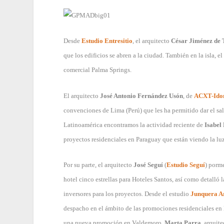
Desde
Estudio Entresitio
, el arquitecto
César Jiménez de 
que los edificios se abren a la ciudad. También en la isla, e
comercial Palma Springs.
El arquitecto
José Antonio Fernández Usón
, de
ACXT-Id
convenciones de Lima (Perú) que les ha permitido dar el s
Latinoamérica encontramos la actividad reciente de
Isabel
proyectos residenciales en Paraguay que están viendo la luz
Por su parte, el arquitecto
José Seguí
(
Estudio Seguí
) porm
hotel cinco estrellas para Hoteles Santos, así como detalló 
inversores para los proyectos. Desde el estudio
Junquera Ar
despacho en el ámbito de las promociones residenciales en l
una nueva promoción en Valdemoro.
Marta Parra
, arquit