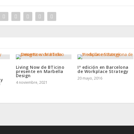
Living Now de BTicino
Iª edición en Barcelona
presente en Marbella
de Workplace Strategy
Design
20 mayo, 2016
 y
4 noviembre, 2021
e
s