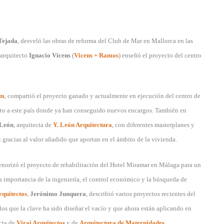
Tejada
, desveló las obras de reforma del Club de Mar en Mallorca en las
l arquitecto
Ignacio Vicens
(
Vicens + Ramos
) enseñó el proyecto del centro
om
, compartió el proyecto ganado y actualmente en ejecución del centro de
alto a este país donde ya han conseguido nuevos encargos. También en
 León
, arquitecta de
Y. León Arquitectura
, con diferentes masterplanes y
 gracias al valor añadido que aportan en el ámbito de la vivienda.
enorizó el proyecto de rehabilitación del Hotel Miramar en Málaga para un
la importancia de la ingeniería, el control económico y la búsqueda de
quitectos
,
Jerónimo Junquera
, describió varios proyectos recientes del
os que la clave ha sido diseñar el vacío y que ahora están aplicando en
ecta de
Virai Arquitectos
y de
Arquitectura de Maternidades