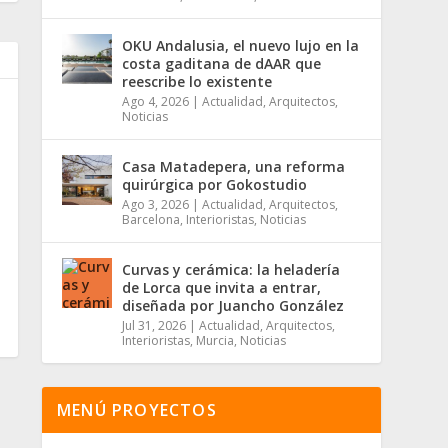
OKU Andalusia, el nuevo lujo en la
costa gaditana de dAAR que
reescribe lo existente
Ago 4, 2026
|
Actualidad
,
Arquitectos
,
Noticias
Casa Matadepera, una reforma
quirúrgica por Gokostudio
Ago 3, 2026
|
Actualidad
,
Arquitectos
,
Barcelona
,
Interioristas
,
Noticias
Curvas y cerámica: la heladería
de Lorca que invita a entrar,
diseñada por Juancho González
Jul 31, 2026
|
Actualidad
,
Arquitectos
,
Interioristas
,
Murcia
,
Noticias
MENÚ PROYECTOS