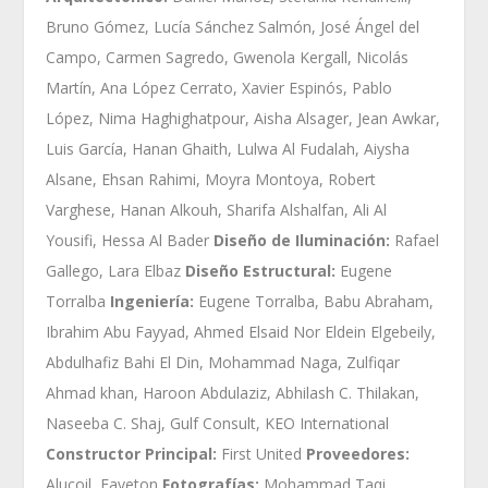
Bruno Gómez, Lucía Sánchez Salmón, José Ángel del
Campo, Carmen Sagredo, Gwenola Kergall, Nicolás
Martín, Ana López Cerrato, Xavier Espinós, Pablo
López, Nima Haghighatpour, Aisha Alsager, Jean Awkar,
Luis García, Hanan Ghaith, Lulwa Al Fudalah, Aiysha
Alsane, Ehsan Rahimi, Moyra Montoya, Robert
Varghese, Hanan Alkouh, Sharifa Alshalfan, Ali Al
Yousifi, Hessa Al Bader
Diseño de Iluminación:
Rafael
Gallego, Lara Elbaz
Diseño Estructural:
Eugene
Torralba
Ingeniería:
Eugene Torralba, Babu Abraham,
Ibrahim Abu Fayyad, Ahmed Elsaid Nor Eldein Elgebeily,
Abdulhafiz Bahi El Din, Mohammad Naga, Zulfiqar
Ahmad khan, Haroon Abdulaziz, Abhilash C. Thilakan,
Naseeba C. Shaj, Gulf Consult, KEO International
Constructor Principal:
First United
Proveedores:
Alucoil, Faveton
Fotografías:
Mohammad Taqi