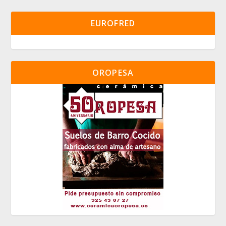
EUROFRED
OROPESA