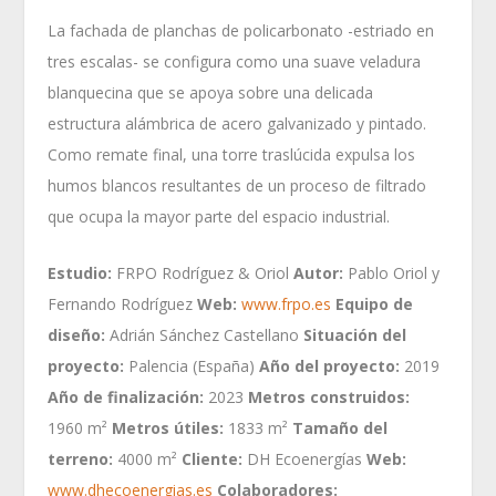
La fachada de planchas de policarbonato -estriado en
tres escalas- se configura como una suave veladura
blanquecina que se apoya sobre una delicada
estructura alámbrica de acero galvanizado y pintado.
Como remate final, una torre traslúcida expulsa los
humos blancos resultantes de un proceso de filtrado
que ocupa la mayor parte del espacio industrial.
Estudio:
FRPO Rodríguez & Oriol
Autor:
Pablo Oriol y
Fernando Rodríguez
Web:
www.frpo.es
Equipo de
diseño:
Adrián Sánchez Castellano
Situación del
proyecto:
Palencia (España)
Año del proyecto:
2019
Año de finalización:
2023
Metros construidos:
1960 m²
Metros útiles:
1833 m²
Tamaño del
terreno:
4000 m²
Cliente:
DH Ecoenergías
Web:
www.dhecoenergias.es
Colaboradores: