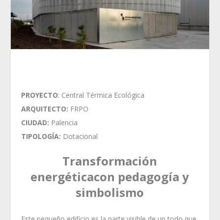
PROYECTO
: Central Térmica Ecológica
ARQUITECTO:
FRPO
CIUDAD:
Palencia
TIPOLOGÍA:
Dotacional
Transformación
energéticacon pedagogía y
simbolismo
Este pequeño edificio es la parte visible de un todo que