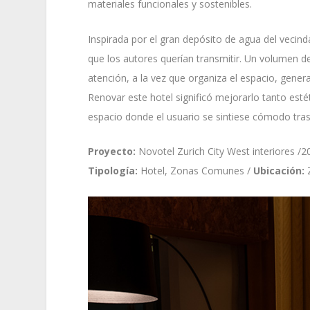
materiales funcionales y sostenibles.
Inspirada por el gran depósito de agua del vecin
que los autores querían transmitir. Un volumen d
atención, a la vez que organiza el espacio, gene
Renovar este hotel significó mejorarlo tanto est
espacio donde el usuario se sintiese cómodo trasla
Proyecto:
Novotel Zurich City West interiores /2
Tipología:
Hotel, Zonas Comunes /
Ubicación:
Z