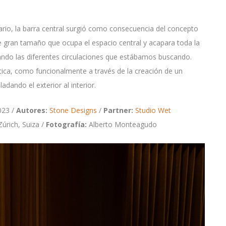
dario, la barra central surgió como consecuencia del concepto
e gran tamaño que ocupa el espacio central y acapara toda la
rando las diferentes circulaciones que estábamos buscando.
ética, como funcionalmente a través de la creación de un
dando el exterior al interior.
023 /
Autores:
Stone Designs
/
Partner:
Studio Wet
úrich, Suiza /
Fotografía:
Alberto Monteagudo