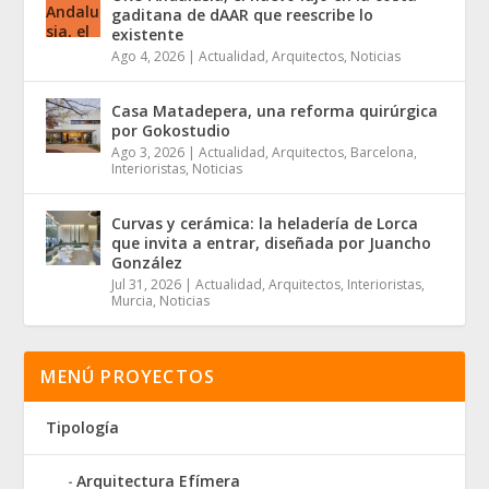
gaditana de dAAR que reescribe lo
existente
Ago 4, 2026
|
Actualidad
,
Arquitectos
,
Noticias
Casa Matadepera, una reforma quirúrgica
por Gokostudio
Ago 3, 2026
|
Actualidad
,
Arquitectos
,
Barcelona
,
Interioristas
,
Noticias
Curvas y cerámica: la heladería de Lorca
que invita a entrar, diseñada por Juancho
González
Jul 31, 2026
|
Actualidad
,
Arquitectos
,
Interioristas
,
Murcia
,
Noticias
MENÚ PROYECTOS
Tipología
Arquitectura Efímera