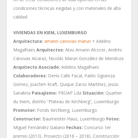
condiciones técnicas exigidas y con materiales de alta
calidad.
VIVIENDAS EN KIEM, LUXEMBURGO
Arquitectura:
amann-canovas-maruri
+ Adelino
Magalhaes
Arquitectos:
Atxu Amann Alcocer, Andrés
Cánovas Alcaraz, Nicolás Maruri González de Mendoza
Arquitecto Asociado:
Adelino Magalhaes
Colaboradores:
Denis Calle Facal, Pablo Sigüenza
Gómez, Joachim Kraft, Quique Zarzo Martínez, Jesús
Sanabria
Paisajismo:
PROAP Lda
Situación:
Quartier
du Kiem, distrito “Plateau de Kirchberg”, Luxemburgo
Promotor:
Fonds Kirchberg, Luxemburgo
Constructor:
Baumeister-Haus, Luxemburgo
Fotos:
Miguel Fernández Galiano
Fechas:
Concurso 1er
premio (2013), Proyecto (2016 – 2018), Construcción