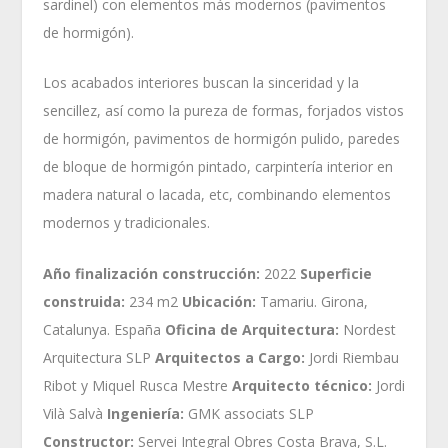
sardinel) con elementos más modernos (pavimentos
de hormigón).
Los acabados interiores buscan la sinceridad y la
sencillez, así como la pureza de formas, forjados vistos
de hormigón, pavimentos de hormigón pulido, paredes
de bloque de hormigón pintado, carpintería interior en
madera natural o lacada, etc, combinando elementos
modernos y tradicionales.
Año finalización construcción:
2022
Superficie
construida:
234 m2
Ubicación:
Tamariu. Girona,
Catalunya. España
Oficina de Arquitectura:
Nordest
Arquitectura SLP
Arquitectos a Cargo:
Jordi Riembau
Ribot y Miquel Rusca Mestre
Arquitecto técnico:
Jordi
Vilà Salvà
Ingeniería:
GMK associats SLP
Constructor:
Servei Integral Obres Costa Brava, S.L.