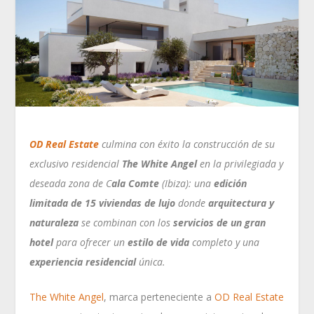
OD Real E
state
culmina con éxito la construcción de su
exclusivo residencial
The
White Angel
en la privilegiada y
deseada zona de C
ala Comte
(Ibiza): una
edici
ó
n
limitada de 15 viviendas de lujo
donde
arquitectura y
naturaleza
se combinan con los
servicios de un gran
hotel
para ofrecer un
estilo de vida
completo y una
experiencia residencial
única.
The White Angel
, marca perteneciente a
OD Real Estate