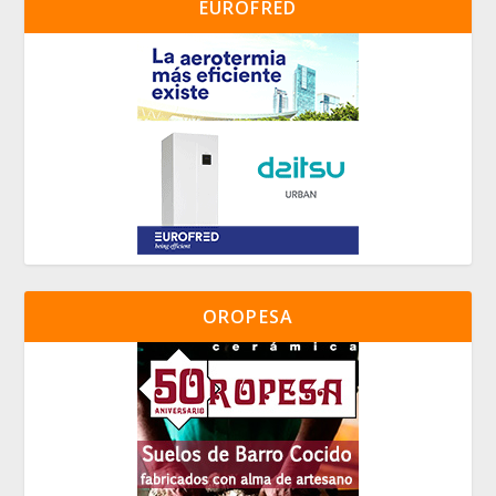
EUROFRED
OROPESA